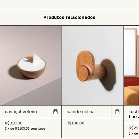
Produtos relacionados
castiçal veleiro
cabide colina
ilust
fine 
R$310,00
R$180,00
R$22
3
x
de
R$103,33
sem juros
2
x
de