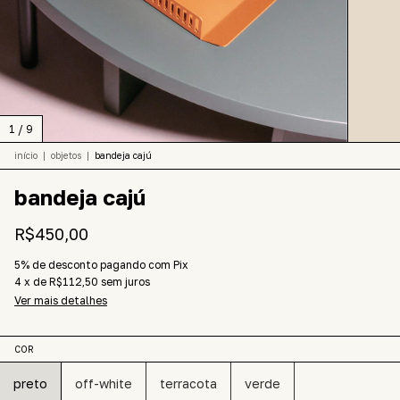
1
/
9
início
|
objetos
|
bandeja cajú
bandeja cajú
R$450,00
5% de desconto
pagando com Pix
4
x
de
R$112,50
sem juros
Ver mais detalhes
COR
preto
off-white
terracota
verde