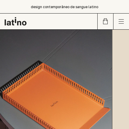
compra!
design contemporâneo de sangue latino
newsletter!! cadastre-se e receba um cupom para primeira
compra!