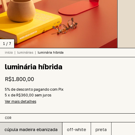
1
/
7
início
|
luminárias
|
luminária híbrida
luminária híbrida
R$1.800,00
5% de desconto
pagando com Pix
5
x
de
R$360,00
sem juros
Ver mais detalhes
COR
cúpula madeira ebanizada
off-white
preta