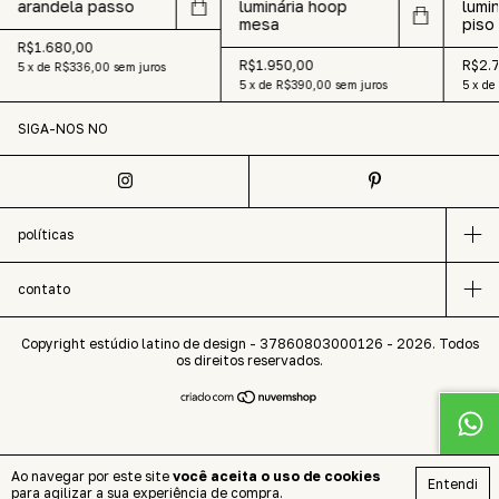
arandela passo
luminária hoop
lumi
mesa
piso
R$1.680,00
R$1.950,00
R$2.
5
x
de
R$336,00
sem juros
5
x
de
R$390,00
sem juros
5
x
de
SIGA-NOS NO
políticas
contato
Copyright estúdio latino de design - 37860803000126 - 2026. Todos
os direitos reservados.
Ao navegar por este site
você aceita o uso de cookies
Entendi
para agilizar a sua experiência de compra.