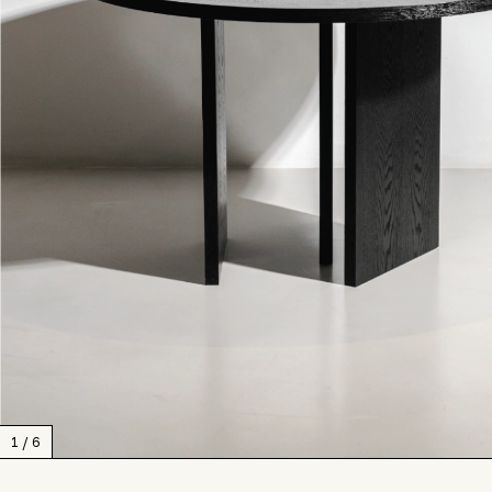
1
/
6