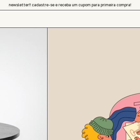
newsletter!! cadastre-se e receba um cupom para primeira compra!
design contemporâneo de sangue latino
newsletter!! cadastre-se e receba um cupom para primeira compra!