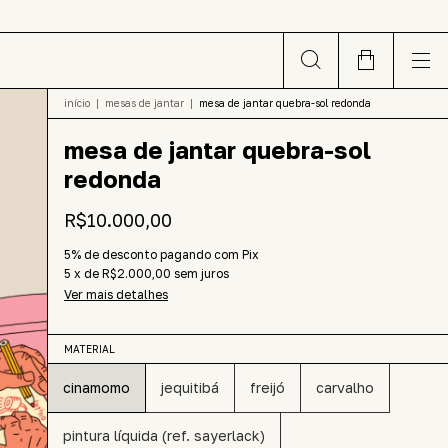
início
|
mesas de jantar
|
mesa de jantar quebra-sol redonda
mesa de jantar quebra-sol
redonda
R$10.000,00
5% de desconto
pagando com Pix
5
x
de
R$2.000,00
sem juros
Ver mais detalhes
MATERIAL
cinamomo
jequitibá
freijó
carvalho
pintura líquida (ref. sayerlack)