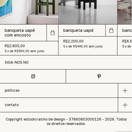
banqueta uapé
banqueta uapé
banc
com encosto
R$2.200,00
R$6.
R$2.800,00
5
x
de
R$440,00
sem juros
5
x
de
5
x
de
R$560,00
sem juros
SIGA-NOS NO
políticas
contato
Copyright estúdio latino de design - 37860803000126 - 2026. Todos
os direitos reservados.