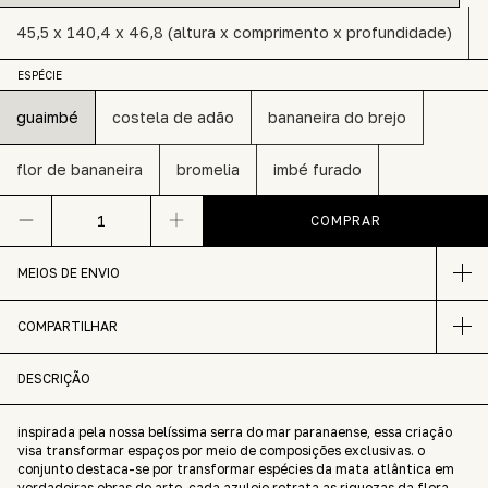
45,5 x 140,4 x 46,8 (altura x comprimento x profundidade)
ESPÉCIE
guaimbé
costela de adão
bananeira do brejo
flor de bananeira
bromelia
imbé furado
MEIOS DE ENVIO
COMPARTILHAR
DESCRIÇÃO
inspirada pela nossa belíssima serra do mar paranaense, essa criação
visa transformar espaços por meio de composições exclusivas. o
conjunto destaca-se por transformar espécies da mata atlântica em
verdadeiras obras de arte. cada azulejo retrata as riquezas da flora,