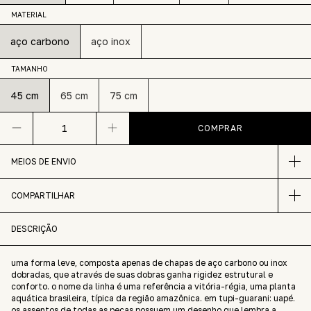
MATERIAL
aço carbono
aço inox
TAMANHO
45 cm
65 cm
75 cm
MEIOS DE ENVIO
COMPARTILHAR
DESCRIÇÃO
uma forma leve, composta apenas de chapas de aço carbono ou inox
dobradas, que através de suas dobras ganha rigidez estrutural e
conforto. o nome da linha é uma referência a vitória-régia, uma planta
aquática brasileira, típica da região amazônica. em tupi-guarani: uapé.
os assentos de todas as peças possuem um desenho que lembra a