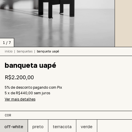
1
/
7
início
|
banquetas
|
banqueta uapé
banqueta uapé
R$2.200,00
5% de desconto
pagando com Pix
5
x
de
R$440,00
sem juros
Ver mais detalhes
COR
off-white
preto
terracota
verde