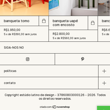
banqueta tomo
banqueta uapé
banc
com encosto
R$1.950,00
R$6.
R$2.800,00
5
x
de
R$390,00
sem juros
5
x
de
5
x
de
R$560,00
sem juros
SIGA-NOS NO
políticas
contato
Copyright estúdio latino de design - 37860803000126 - 2026. Todos
os direitos reservados.