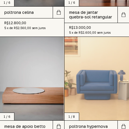
1
/
6
1
/
6
poltrona celina
mesa de jantar
quebra-sol retangular
R$12.800,00
R$13.000,00
5
x
de
R$2.560,00
sem juros
5
x
de
R$2.600,00
sem juros
1
/
6
1
/
8
mesa de apoio betto
poltrona hypernova