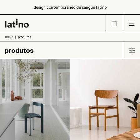
compra!
design contemporâneo de sangue latino
newsletter!! cadastre-se e receba um cupom para primeira
compra!
início
|
produtos
produtos