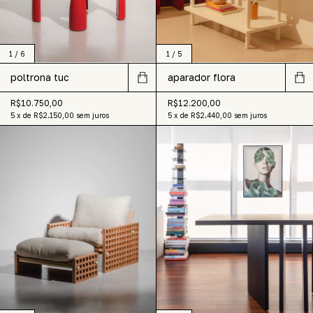
1
/
6
1
/
5
poltrona tuc
aparador flora
R$10.750,00
R$12.200,00
5
x
de
R$2.150,00
sem juros
5
x
de
R$2.440,00
sem juros