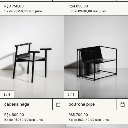
R$3.750,00
R$4.050,00
5
x
de
R$750,00
sem juros
5
x
de
R$810,00
sem juros
1
/
6
1
/
6
cadeira naga
poltrona pipe
R$4.800,00
R$5.700,00
5
x
de
R$960,00
sem juros
5
x
de
R$1.140,00
sem juros