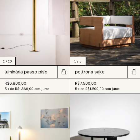
1
/
6
1
/
10
poltrona sake
luminária passo piso
R$7.500,00
R$6.800,00
5
x
de
R$1.500,00
sem juros
5
x
de
R$1.360,00
sem juros