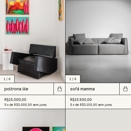
1
/
6
1
/
6
poltrona lile
sofá mamma
R$15.000,00
R$15.500,00
5
x
de
R$3.000,00
sem juros
5
x
de
R$3.100,00
sem juros