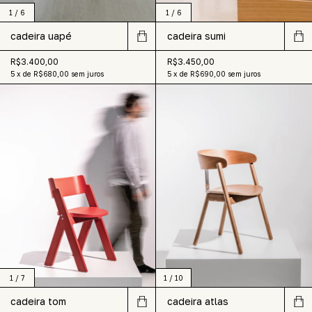
1
/
6
1
/
6
cadeira uapé
cadeira sumi
R$3.400,00
R$3.450,00
5
x
de
R$680,00
sem juros
5
x
de
R$690,00
sem juros
1
/
7
1
/
10
cadeira tom
cadeira atlas