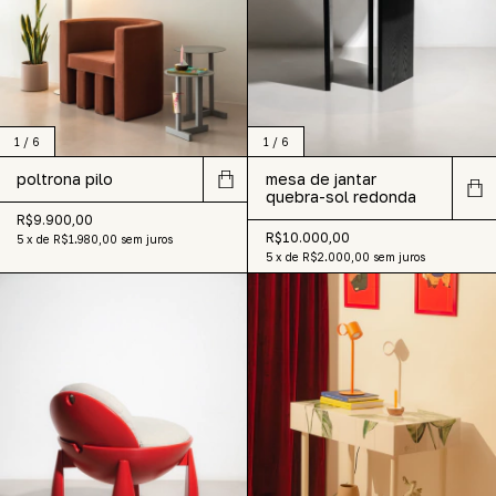
1
/
6
1
/
6
poltrona pilo
mesa de jantar
quebra-sol redonda
R$9.900,00
R$10.000,00
5
x
de
R$1.980,00
sem juros
5
x
de
R$2.000,00
sem juros