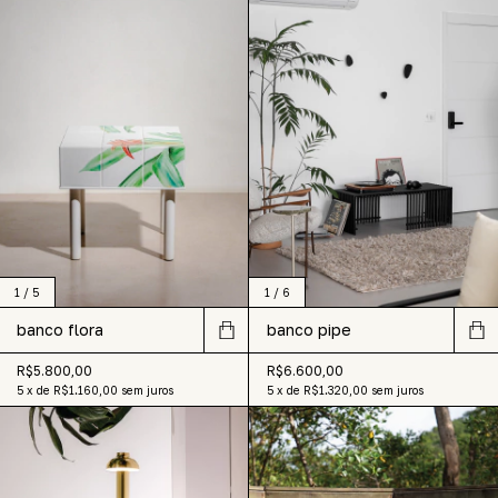
1
/
5
1
/
6
banco flora
banco pipe
R$5.800,00
R$6.600,00
5
x
de
R$1.160,00
sem juros
5
x
de
R$1.320,00
sem juros