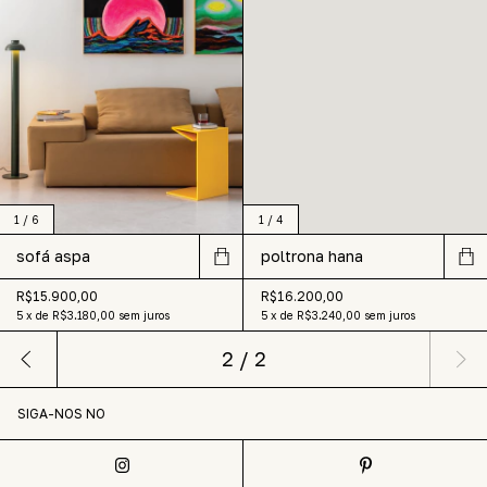
1
/
6
1
/
4
sofá aspa
poltrona hana
R$15.900,00
R$16.200,00
5
x
de
R$3.180,00
sem juros
5
x
de
R$3.240,00
sem juros
2
/
2
SIGA-NOS NO